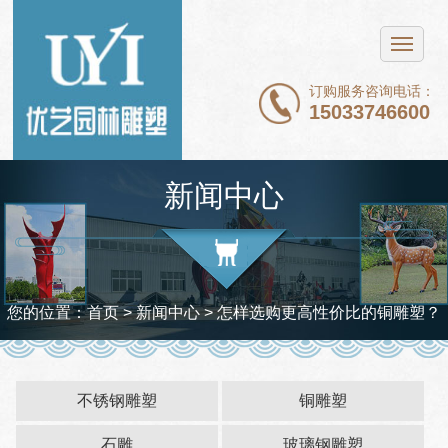
网站首页
不锈钢雕塑
订购服务咨询电话：
15033746600
铜雕塑
石雕
新闻中心
玻璃钢雕塑
新闻中心
案例展示
您的位置：
首页
>
新闻中心
> 怎样选购更高性价比的铜雕塑？
关于我们
联系我们
不锈钢雕塑
铜雕塑
石雕
玻璃钢雕塑