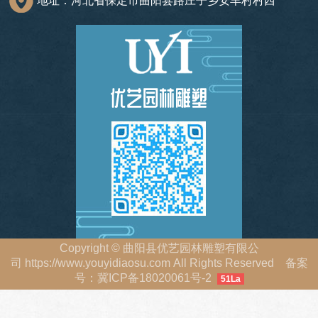
Copyright
©
曲阳县优艺园林雕塑有限公
司
https://www.youyidiaosu.com
All Rights Reserved 备案
号：
冀ICP备18020061号-2
51La