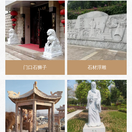
门口石狮子
石材浮雕