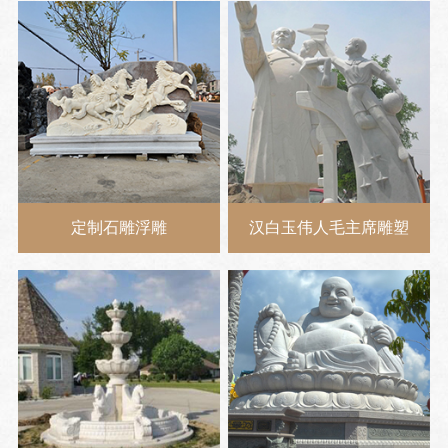
定制石雕浮雕
汉白玉伟人毛主席雕塑