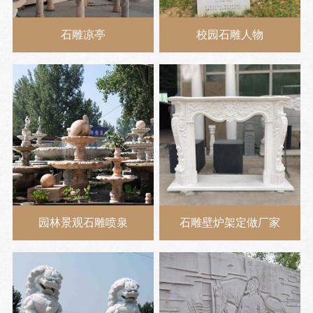
石雕凉亭
校园石雕人物
园林景观石雕喷泉
石雕壁炉架定做厂家