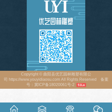
Copyright
©
曲阳县优艺园林雕塑有限公
司
https://www.youyidiaosu.com
All Rights Reserved 备案
号：
冀ICP备18020061号-2
51La
冀公网安备 13063402000213号