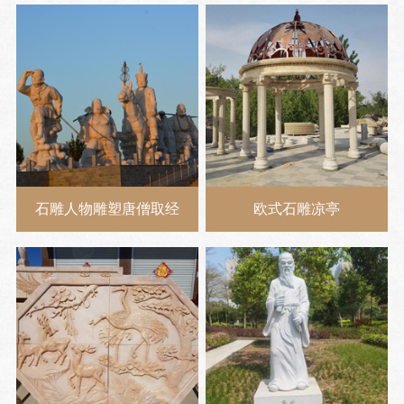
石雕人物雕塑唐僧取经
欧式石雕凉亭