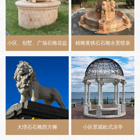
小区、别墅、广场石雕花盆
精雕黄锈石石雕水景喷泉
大理石石雕西方狮
小区景观欧式凉亭