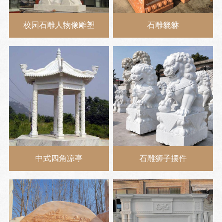
校园石雕人物像雕塑
石雕貔貅
中式四角凉亭
石雕狮子摆件