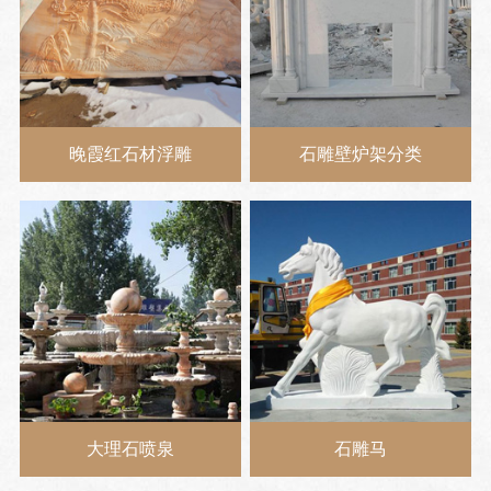
晚霞红石材浮雕
石雕壁炉架分类
大理石喷泉
石雕马