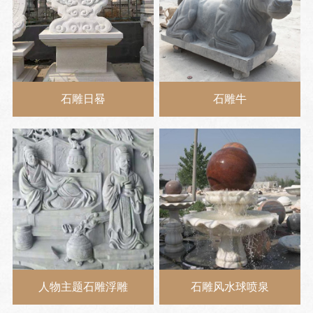
石雕日晷
石雕牛
人物主题石雕浮雕
石雕风水球喷泉