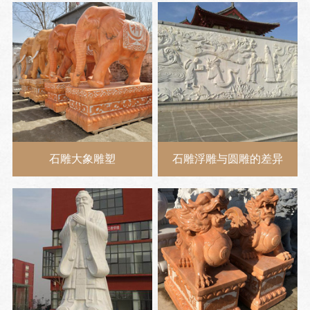
石雕大象雕塑
石雕浮雕与圆雕的差异