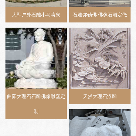
大型户外石雕小马喷泉
石雕弥勒佛 佛像石雕定做
曲阳大理石石雕佛像雕塑定
天然大理石浮雕
制