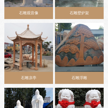
石雕观音像
石雕壁炉架
石雕凉亭
石雕浮雕