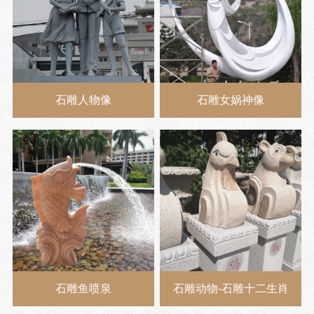
石雕人物像
石雕女娲神像
石雕鱼喷泉
石雕动物-石雕十二生肖