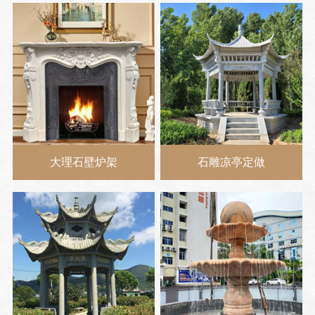
大理石壁炉架
石雕凉亭定做