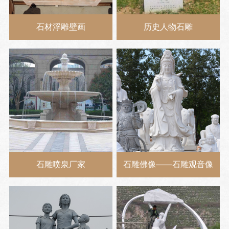
石材浮雕壁画
历史人物石雕
石雕喷泉厂家
石雕佛像——石雕观音像