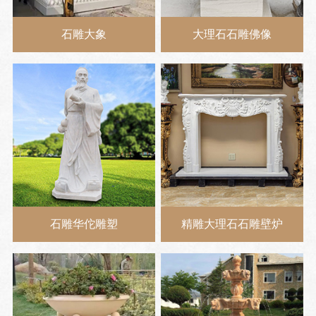
石雕大象
大理石石雕佛像
石雕华佗雕塑
精雕大理石石雕壁炉