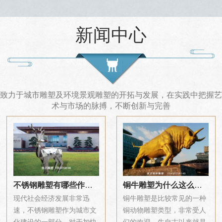
新闻中心
致力于城市雕塑及环境景观雕塑的开拓与发展，在实践中把握艺
术与市场的脉搏，不断创新与完善
不锈钢雕塑有哪些作
铜牛雕塑为什么这么受
用？
欢迎？
现代社会经济发展非常迅
铜牛雕塑是比较常见的一种
速，不锈钢雕塑作为城市文
铜动物雕塑类型，非常受人