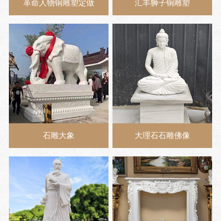
革命人物铜雕塑定做
汇丰狮子铜雕塑
石雕大象
大理石石雕佛像