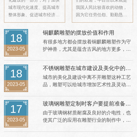
化建设的一部分，对于加快
们的欢迎，牛自古以来就是
城市现代化速度、提高城市
我国人民比较喜欢的动物，
整体形象、促进城市经济社
因为它任劳任怨、勤勤恳
会协调发展、提升人们的审
恳，被人们视为吉祥和勤劳
美情趣都有着很重要的意
的象征。
铜麒麟雕塑的摆放价值和作用
18
义。
有很多地方都会摆放着铜麒麟雕塑作为守
2023-05
护神兽，尤其是蕴含古风的地方更多，这
也是铜麒麟体现其文化内涵和价值的主要
方式。麒麟这种瑞兽不仅样貌奇特，自古
不锈钢雕塑在城市建设及美化中的作
18
开始也因它的天性善良被高度赞扬，麒麟
用
城市的美化及建设中离不开雕塑这种工艺
也被古人称为祥瑞的动物，铜麒麟雕塑在
2023-05
品，雕塑可以给城市增加艺术性及灵动
大家眼中一直是吉祥象征的工艺品。事实
性。而不锈钢雕塑属于一种不错的雕塑工
上麒麟铜雕也是非常具有摆放价值和作用
艺品，因为不锈钢材质具有优异的耐蚀
的。
玻璃钢雕塑定制时客户要提前准备什
17
性、相容性以及强韧性等的特点，所以即
么工作
由于玻璃钢材质耐腐及良好的介电性，也
使使用过一段时间，依然能够保持光鲜亮
2023-05
使其广泛的应用在雕塑行业的制作中，也
丽的一面。也能够保持非常不错的效果。
就是我们经常能听到的“玻璃钢雕塑”。它
通常是在游乐场、商场、广场、街道和道