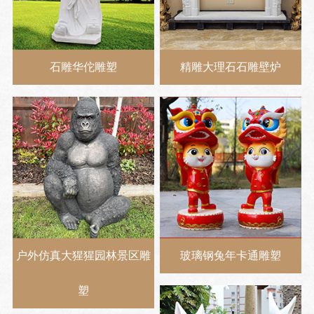
石雕华佗雕塑
精雕大理石石雕壁炉
户外仿真大猩猩园林景区雕
玻璃钢兔年卡通雕塑
塑