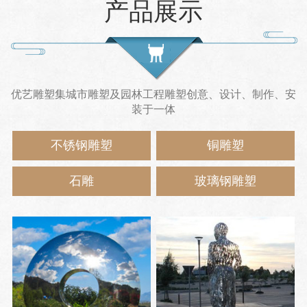
产品展示
优艺雕塑集城市雕塑及园林工程雕塑创意、设计、制作、安
装于一体
不锈钢雕塑
铜雕塑
石雕
玻璃钢雕塑