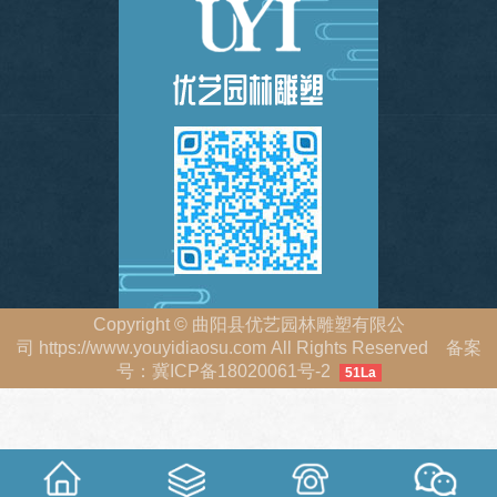
Copyright
©
曲阳县优艺园林雕塑有限公
司
https://www.youyidiaosu.com
All Rights Reserved 备案
号：
冀ICP备18020061号-2
51La
冀公网安备 13063402000213号