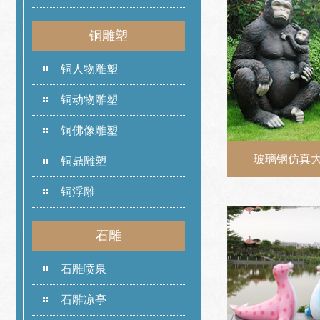
铜雕塑
铜人物雕塑
铜动物雕塑
铜佛像雕塑
玻璃钢仿真
铜鼎雕塑
铜浮雕
石雕
石雕喷泉
石雕凉亭