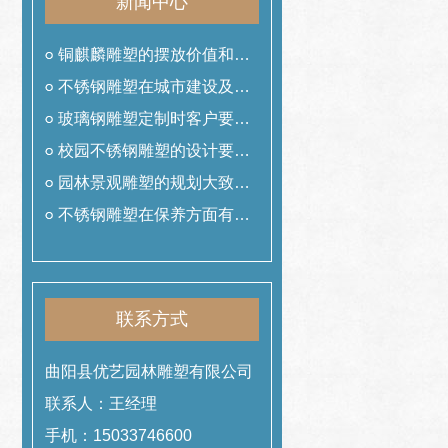
新闻中心
铜麒麟雕塑的摆放价值和作
用
不锈钢雕塑在城市建设及美
化中的作用
玻璃钢雕塑定制时客户要提
前准备什么工作
校园不锈钢雕塑的设计要遵
从哪些理念
园林景观雕塑的规划大致可
以分为哪几类
不锈钢雕塑在保养方面有哪
些技巧
联系方式
曲阳县优艺园林雕塑有限公司
联系人：王经理
手机：15033746600