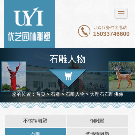
网站首页
不锈钢雕塑
订购服务咨询电话：
15033746600
铜雕塑
石雕
石雕人物
玻璃钢雕塑
新闻中心
案例展示
您的位置：
首页
> 石雕 >
石雕人物
> 大理石石雕佛像
关于我们
联系我们
不锈钢雕塑
铜雕塑
石雕
玻璃钢雕塑