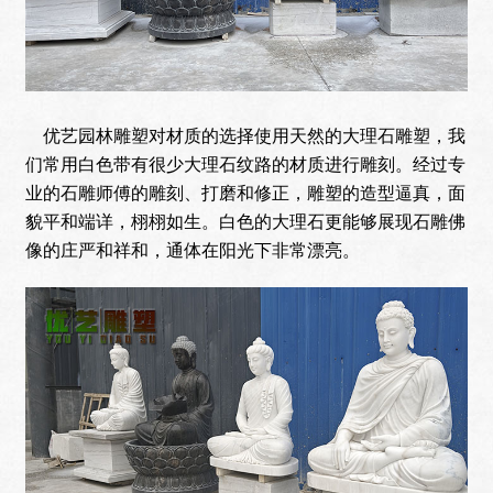
优艺园林雕塑对材质的选择使用天然的大理石雕塑，我
们常用白色带有很少大理石纹路的材质进行雕刻。经过专
业的石雕师傅的雕刻、打磨和修正，雕塑的造型逼真，面
貌平和端详，栩栩如生。白色的大理石更能够展现石雕佛
像的庄严和祥和，通体在阳光下非常漂亮。