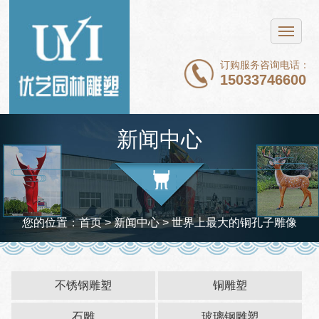
网站首页
不锈钢雕塑
订购服务咨询电话：
15033746600
铜雕塑
石雕
新闻中心
玻璃钢雕塑
新闻中心
案例展示
您的位置：
首页
>
新闻中心
> 世界上最大的铜孔子雕像
关于我们
联系我们
不锈钢雕塑
铜雕塑
石雕
玻璃钢雕塑