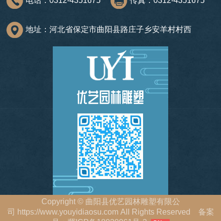
电话：0312-4351675
传真：0312-4351675
地址：河北省保定市曲阳县路庄子乡安羊村村西
Copyright
©
曲阳县优艺园林雕塑有限公
司
https://www.youyidiaosu.com
All Rights Reserved 备案