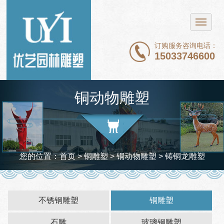
网站首页
不锈钢雕塑
订购服务咨询电话：
15033746600
铜雕塑
石雕
铜动物雕塑
玻璃钢雕塑
新闻中心
案例展示
您的位置：
首页
> 铜雕塑 >
铜动物雕塑
> 铸铜龙雕塑
关于我们
联系我们
不锈钢雕塑
铜雕塑
石雕
玻璃钢雕塑