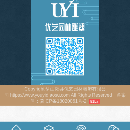
Copyright
©
曲阳县优艺园林雕塑有限公
司
https://www.youyidiaosu.com
All Rights Reserved 备案
号：
冀ICP备18020061号-2
51La