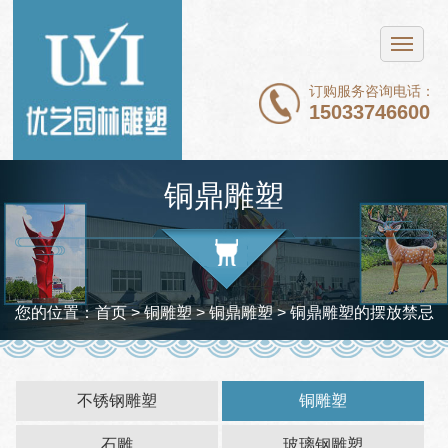
网站首页
不锈钢雕塑
订购服务咨询电话：
15033746600
铜雕塑
石雕
铜鼎雕塑
玻璃钢雕塑
新闻中心
案例展示
您的位置：
首页
> 铜雕塑 >
铜鼎雕塑
> 铜鼎雕塑的摆放禁忌
关于我们
联系我们
不锈钢雕塑
铜雕塑
石雕
玻璃钢雕塑