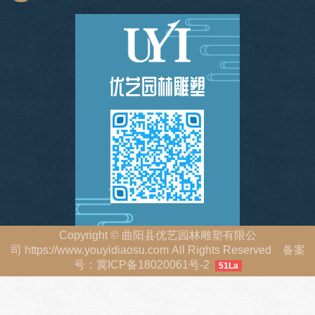
Copyright
©
曲阳县优艺园林雕塑有限公
司
https://www.youyidiaosu.com
All Rights Reserved 备案
号：
冀ICP备18020061号-2
51La