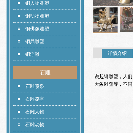
铜人物雕塑
铜动物雕塑
铜佛像雕塑
铜鼎雕塑
详情介绍
铜浮雕
石雕
说起铜雕塑，人们
大象雕塑等，不同
石雕喷泉
石雕凉亭
石雕人物
石雕动物