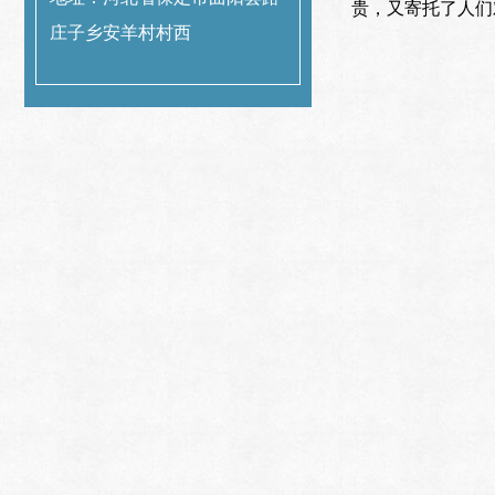
贵，又寄托了人们
庄子乡安羊村村西