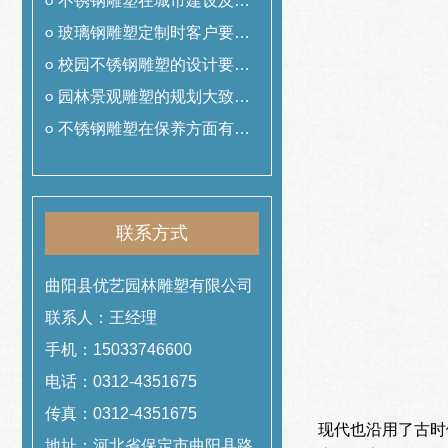
用
不锈钢雕塑在城市建设及美
化中的作用
玻璃钢雕塑定制时客户要提
前准备什么工作
校园不锈钢雕塑的设计要遵
从哪些理念
园林景观雕塑的规划大致可
以分为哪几类
不锈钢雕塑在保养方面有哪
些技巧
联系方式
曲阳县优艺园林雕塑有限公司
联系人：王经理
手机：15033746600
电话：0312-4351675
传真：0312-4351675
现代也沿用了古时
地址：河北省保定市曲阳县路