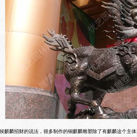
候麒麟招财的说法，很多制作的铜麒麟雕塑除了有麒麟这个主体