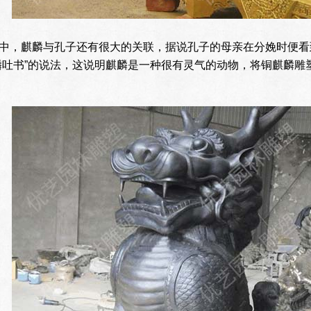
中，麒麟与孔子还有很大的关联，据说孔子的母亲在分娩时便看
麟吐书”的说法，这说明麒麟是一种很有灵气的动物，将铜麒麟