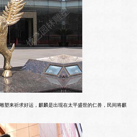
雕塑来祈求好运，麒麟是出现在太平盛世的仁兽，民间将麒